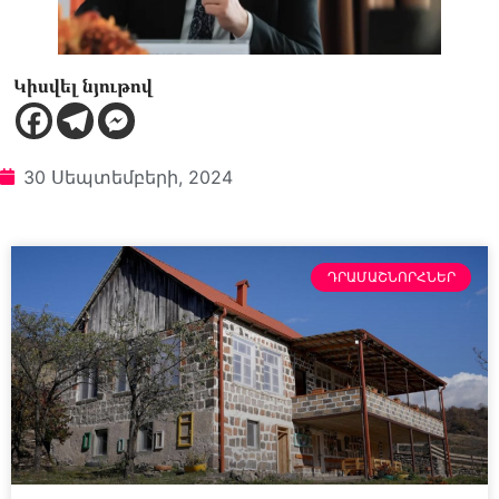
Կիսվել նյութով
30 Սեպտեմբերի, 2024
ԴՐԱՄԱՇՆՈՐՀՆԵՐ