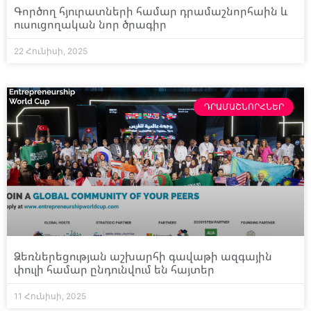
Գործող հյուրատների համար դրամաշնորհաին և
ուսուցողական նոր ծրագիր
22 Հունիսի, 2025
ԴՐԱՄԱՇՆՈՐՀՆԵՐ
Ձեռներեցության աշխարհի գավաթի ազգային
փուլի համար ընդունվում են հայտեր
11 Հունիսի, 2025