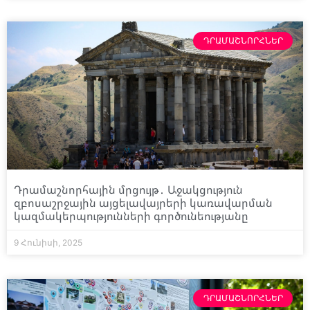
ԴՐԱՄԱՇՆՈՐՀՆԵՐ
Դրամաշնորհային մրցույթ․ Աջակցություն
զբոսաշրջային այցելավայրերի կառավարման
կազմակերպությունների գործունեությանը
9 Հունիսի, 2025
ԴՐԱՄԱՇՆՈՐՀՆԵՐ