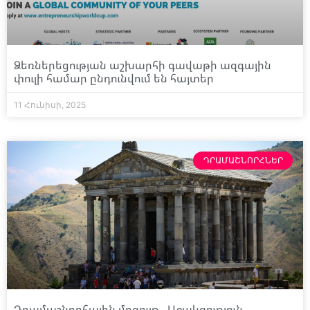
Ձեռներեցության աշխարհի գավաթի ազգային
փուլի համար ընդունվում են հայտեր
11 Հունիսի, 2025
ԴՐԱՄԱՇՆՈՐՀՆԵՐ
Դրամաշնորհային մրցույթ․ Աջակցություն