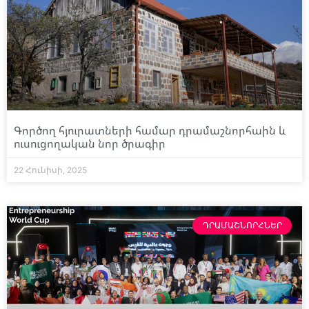
Գործող հյուրատների համար դրամաշնորհաին և
ուսուցողական նոր ծրագիր
22 Հունիսի, 2025
ԴՐԱՄԱՇՆՈՐՀՆԵՐ