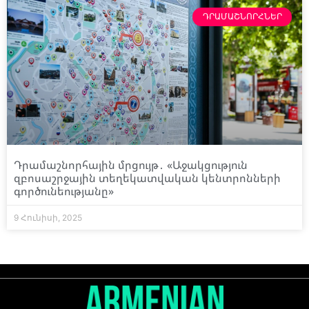
ԴՐԱՄԱՇՆՈՐՀՆԵՐ
Դրամաշնորհային մրցույթ․ «Աջակցություն
զբոսաշրջային տեղեկատվական կենտրոնների
գործունեությանը»
9 Հունիսի, 2025