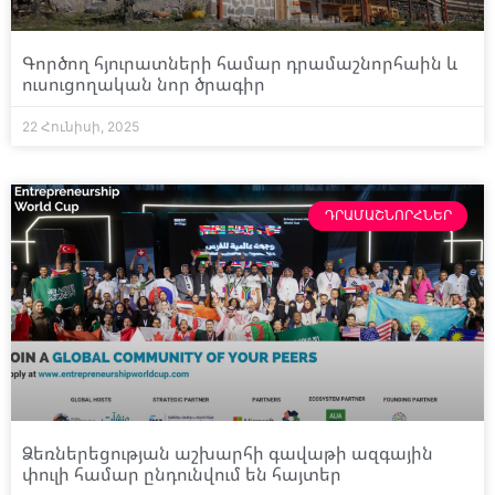
Գործող հյուրատների համար դրամաշնորհաին և
ուսուցողական նոր ծրագիր
22 Հունիսի, 2025
ԴՐԱՄԱՇՆՈՐՀՆԵՐ
Ձեռներեցության աշխարհի գավաթի ազգային
փուլի համար ընդունվում են հայտեր