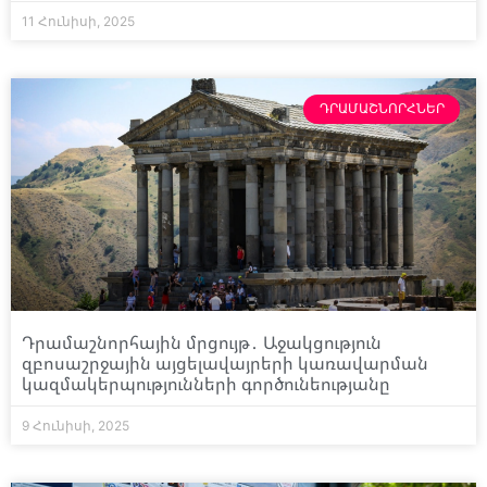
11 Հունիսի, 2025
ԴՐԱՄԱՇՆՈՐՀՆԵՐ
Դրամաշնորհային մրցույթ․ Աջակցություն
զբոսաշրջային այցելավայրերի կառավարման
կազմակերպությունների գործունեությանը
9 Հունիսի, 2025