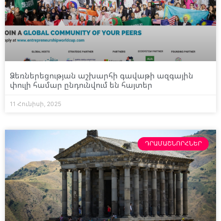
Ձեռներեցության աշխարհի գավաթի ազգային
փուլի համար ընդունվում են հայտեր
11 Հունիսի, 2025
ԴՐԱՄԱՇՆՈՐՀՆԵՐ