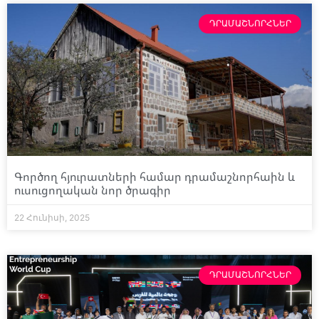
ԴՐԱՄԱՇՆՈՐՀՆԵՐ
Գործող հյուրատների համար դրամաշնորհաին և
ուսուցողական նոր ծրագիր
22 Հունիսի, 2025
ԴՐԱՄԱՇՆՈՐՀՆԵՐ