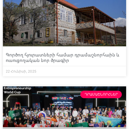
Գործող հյուրատների համար դրամաշնորհաին և
ուսուցողական նոր ծրագիր
22 Հունիսի, 2025
ԴՐԱՄԱՇՆՈՐՀՆԵՐ