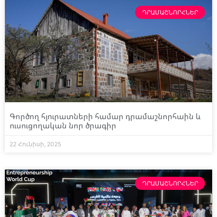
ԴՐԱՄԱՇՆՈՐՀՆԵՐ
Գործող հյուրատների համար դրամաշնորհաին և
ուսուցողական նոր ծրագիր
22 Հունիսի, 2025
ԴՐԱՄԱՇՆՈՐՀՆԵՐ