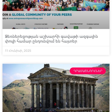
Ձեռներեցության աշխարհի գավաթի ազգային
փուլի համար ընդունվում են հայտեր
11 Հունիսի, 2025
ԴՐԱՄԱՇՆՈՐՀՆԵՐ