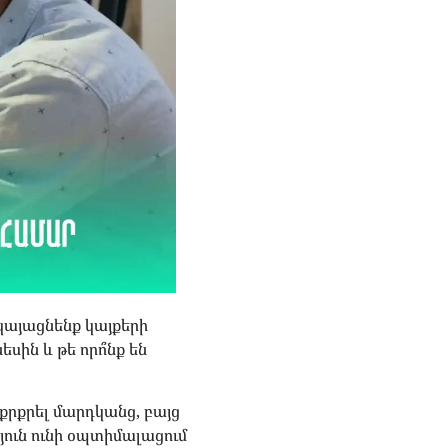
կայացնենք կայքերի
սին և թե որո՞նք են
քրքրել մարդկանց, բայց
յուն ունի օպտիմալացում