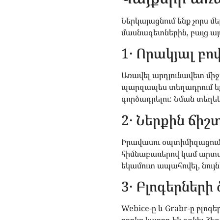
Ներկայացնում ենք չորս մե
մասնագետներին, բայց այ
1․ Որակյալ բո
Առավել արդյունավետ միջո
պարզապես տեղադրում եք 
գործադրելու: Նման տեղեկո
2․ Ներքին ճի
Իրավասու օպտիմիզացումը
հիմնաբառերով կամ արտահա
եկամուտ ապահովել, նույն
3․ Բլոգերների
Webice-ը և Grabr-ը բլոգ