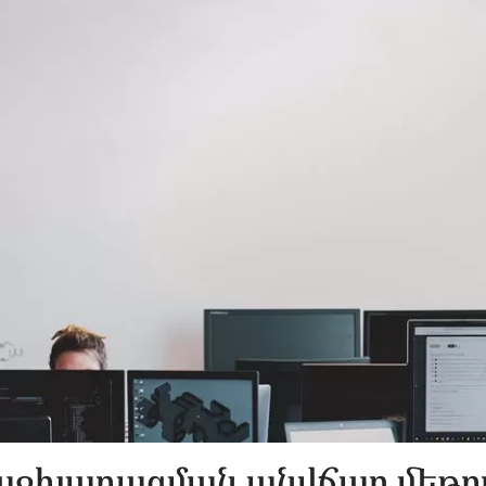
աջխաղացման անվճար մեթո