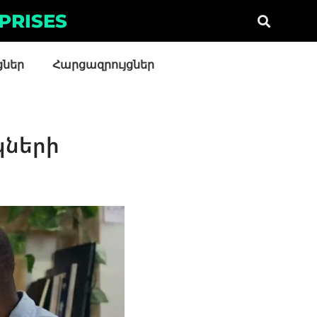
PRISES
ցներ
Հարցազրույցներ
կների