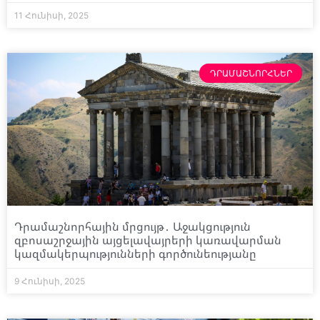
11 Հունիսի, 2025
ԴՐԱՄԱՇՆՈՐՀՆԵՐ
Դրամաշնորհային մրցույթ․ Աջակցություն
զբոսաշրջային այցելավայրերի կառավարման
կազմակերպությունների գործունեությանը
9 Հունիսի, 2025