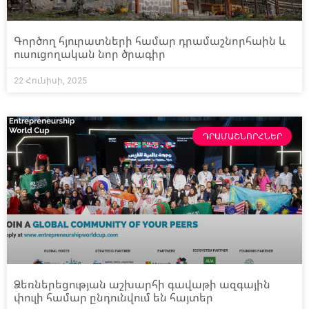
Գործող հյուրատների համար դրամաշնորհաին և
ուսուցողական նոր ծրագիր
22 Հունիսի, 2025
ԴՐԱՄԱՇՆՈՐՀՆԵՐ
Ձեռներեցության աշխարհի գավաթի ազգային
փուլի համար ընդունվում են հայտեր