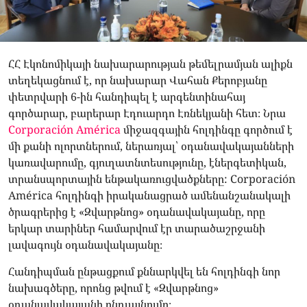
ՀՀ Էկոնոմիկայի նախարարության թեմելրամյան ալիքն
տեղեկացնում է, որ նախարար Վահան Քերոբյանը
փետրվարի 6-ին հանդիպել է արգենտինահայ
գործարար, բարերար Էդուարդո Էռնեկյանի հետ։ Նրա
Corporación América
միջազգային հոլդինգը գործում է
մի քանի ոլորտներում, ներառյալ՝ օդանավակայանների
կառավարումը, գյուղատնտեսությունը, էներգետիկան,
տրանսպորտային ենթակառուցվածքները: Corporación
América հոլդինգի իրականացրած ամենանշանակալի
ծրագրերից է «Զվարթնոց» օդանավակայանը, որը
երկար տարիներ համարվում էր տարածաշրջանի
լավագույն օդանավակայանը։
Հանդիպման ընթացքում քննարկվել են հոլդինգի նոր
նախագծերը, որոնց թվում է «Զվարթնոց»
օդանավակայանի ընդլայնումը։