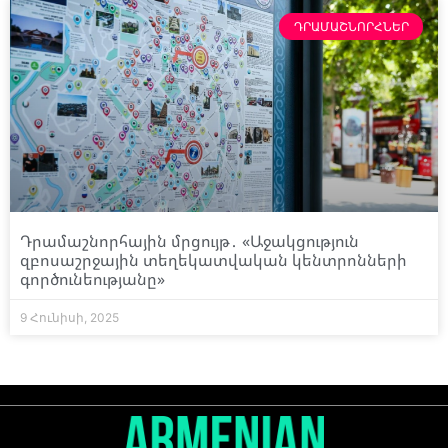
ԴՐԱՄԱՇՆՈՐՀՆԵՐ
Դրամաշնորհային մրցույթ․ «Աջակցություն
զբոսաշրջային տեղեկատվական կենտրոնների
գործունեությանը»
9 Հունիսի, 2025