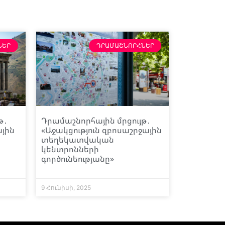
ՆԵՐ
ԴՐԱՄԱՇՆՈՐՀՆԵՐ
թ․
Դրամաշնորհային մրցույթ․
ային
«Աջակցություն զբոսաշրջային
տեղեկատվական
կենտրոնների
գործունեությանը»
9 Հունիսի, 2025