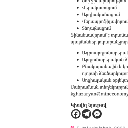
Նոր շինարարություն
Վերակառուցում
Արդիականացում
Վերապրոֆիլավորու
Տեղայնացում
Ֆինանսավորում է տրամադ
պայմաններ յուրաքանչյուր
Ագրոարդյունաբերա
Արդյունաբերական ձե
Բնակարանային և կոմ
ոլորտի ձեռնարկությո
Սոցիալական օբյեկտ
Մանրամասն տեղեկությու
kghazaryan@mineconomy
Կիսվել նյութով