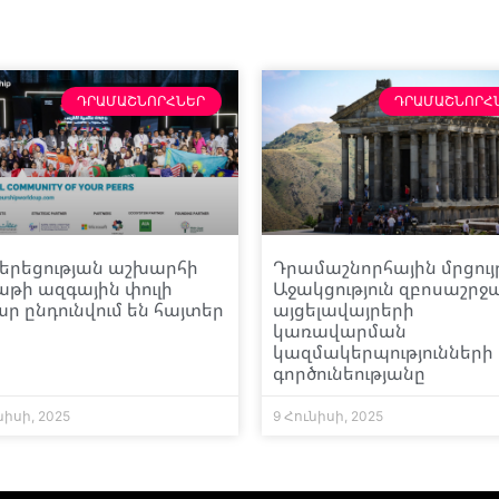
ԴՐԱՄԱՇՆՈՐՀՆԵՐ
ԴՐԱՄԱՇՆՈՐՀ
երեցության աշխարհի
Դրամաշնորհային մրցույ
թի ազգային փուլի
Աջակցություն զբոսաշրջ
ր ընդունվում են հայտեր
այցելավայրերի
կառավարման
կազմակերպությունների
գործունեությանը
նիսի, 2025
9 Հունիսի, 2025