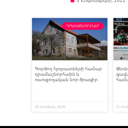
5 Հոկտեմբերի, 2022
ԴՐԱՄԱՇՆՈՐՀՆԵՐ
Գործող հյուրատների համար
Ձեռն
դրամաշնորհաին և
գավա
ուսուցողական նոր ծրագիր
համա
22 Հունիսի, 2025
11 Հու