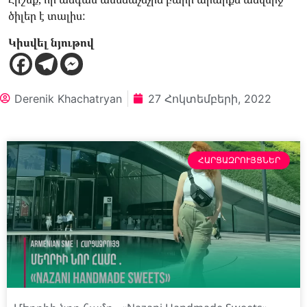
ծիլեր է տալիս:
Կիսվել նյութով
Derenik Khachatryan
27 Հոկտեմբերի, 2022
ՀԱՐՑԱԶՐՈՒՅՑՆԵՐ