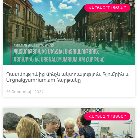
ՀԱՐՑԱԶՐՈՒՅՑՆԵՐ
Պատմությունից մինչև ակտուալություն. Գյումրին և
Urgnalgyumrium.am հարթակը
26 Օգոստոսի, 2024
ՀԱՐՑԱԶՐՈՒՅՑՆԵՐ