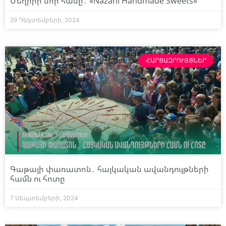
Մեղրիի նոր համը․ «Nazani Handmade Sweets»
29 Դեկտեմբերի, 2024
ՀԱՐՑԱԶՐՈՒՅՑՆԵՐ
Գաթայի փառատոն․ հայկական ավանդույթների
համն ու հոտը
7 Սեպտեմբերի, 2024