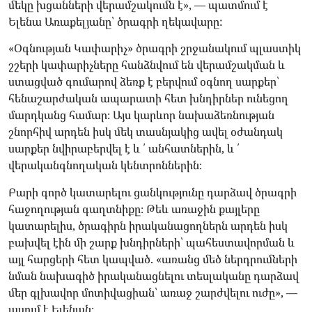
մեկը խցանների վերամշակումն է», — պատմում է
Ելենա Առաքելյանը՝ ծրագրի ղեկավարը:
«Օգնության Կափարիչ» ծրագրի շրջանակում պլաստիկ
շշերի կափարիչները հանձնվում են վերամշակման և
ստացված գումարով ձեռք է բերվում օգնող սարքեր՝
հենաշարժական ապարատի հետ խնդիրներ ունեցող
մարդկանց համար։ Այս կարևոր նախաձեռնության
շնորհիվ արդեն իսկ մեկ տասնյակից ավել օժանդակ
սարքեր նվիրաբերվել է և ՛ անհատներին, և ՛
վերականգնողական կենտրոններին։
Բարի գործ կատարելու ցանկությունը դարձավ ծրագրի
հաջողության գաղտնիքը։ Թեև առաջին քայլերը
կատարելիս, ծրագիրն իրականացողներն արդեն իսկ
բախվել էին մի շարք խնդիրների՝ պահեստավորման և
այլ հարցերի հետ կապված. «առանց մեծ ներդրումների
նման նախագիծ իրականացնելու տեսլականը դարձավ
մեր գլխավոր մոտիվացիան՝ առաջ շարժվելու ուժը», —
ասում է Ելենան։