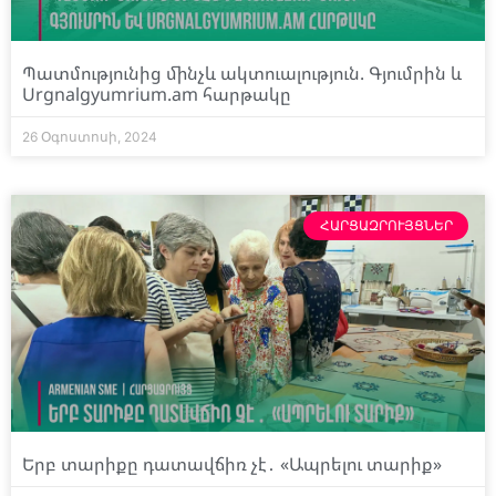
Պատմությունից մինչև ակտուալություն. Գյումրին և
Urgnalgyumrium.am հարթակը
26 Օգոստոսի, 2024
ՀԱՐՑԱԶՐՈՒՅՑՆԵՐ
Երբ տարիքը դատավճիռ չէ․ «Ապրելու տարիք»