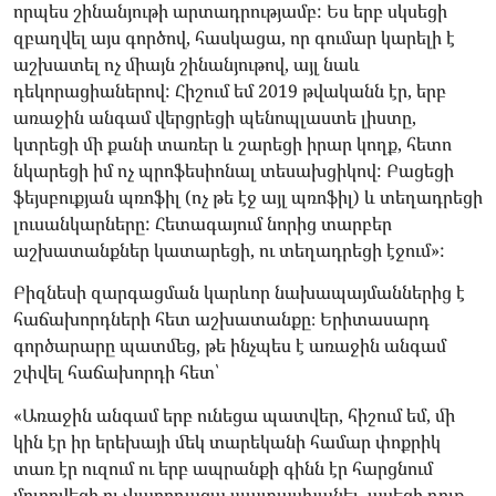
որպես շինանյութի արտադրությամբ: Ես երբ սկսեցի
զբաղվել այս գործով, հասկացա, որ գումար կարելի է
աշխատել ոչ միայն շինանյութով, այլ նաև
դեկորացիաներով: Հիշում եմ 2019 թվականն էր, երբ
առաջին անգամ վերցրեցի պենոպլաստե լիստը,
կտրեցի մի քանի տառեր և շարեցի իրար կողք, հետո
նկարեցի իմ ոչ պրոֆեսիոնալ տեսախցիկով: Բացեցի
ֆեյսբուքյան պռոֆիլ (ոչ թե էջ այլ պռոֆիլ) և տեղադրեցի
լուսանկարները: Հետագայում նորից տարբեր
աշխատանքներ կատարեցի, ու տեղադրեցի էջում»:
Բիզնեսի զարգացման կարևոր նախապայմաններից է
հաճախորդների հետ աշխատանքը։ Երիտասարդ
գործարարը պատմեց, թե ինչպես է առաջին անգամ
շփվել հաճախորդի հետ՝
«Առաջին անգամ երբ ունեցա պատվեր, հիշում եմ, մի
կին էր իր երեխայի մեկ տարեկանի համար փոքրիկ
տառ էր ուզում ու երբ ապրանքի գինն էր հարցնում
մոլորվեցի ու չկարողացա պատասխանել, ասեցի դուք