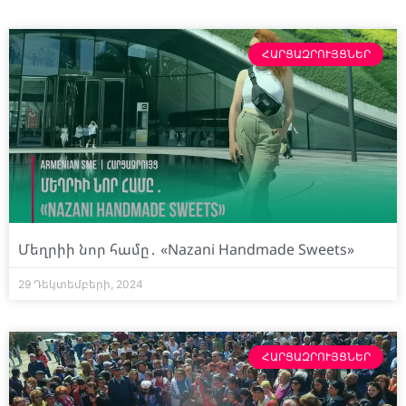
ՀԱՐՑԱԶՐՈՒՅՑՆԵՐ
Մեղրիի նոր համը․ «Nazani Handmade Sweets»
29 Դեկտեմբերի, 2024
ՀԱՐՑԱԶՐՈՒՅՑՆԵՐ