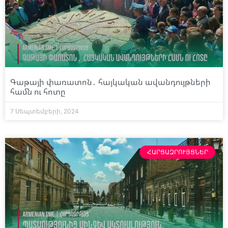
Գաթայի փառատոն․ հայկական ավանդույթների
համն ու հոտը
7 Սեպտեմբերի, 2024
ՀԱՐՑԱԶՐՈՒՅՑՆԵՐ