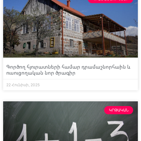
Գործող հյուրատների համար դրամաշնորհաին և
ուսուցողական նոր ծրագիր
22 Հունիսի, 2025
ԿՐԹԱԿԱՆ