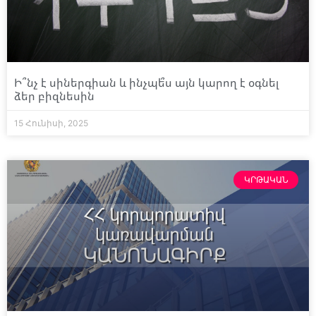
Ի՞նչ է սիներգիան և ինչպե՞ս այն կարող է օգնել
ձեր բիզնեսին
15 Հունիսի, 2025
ԿՐԹԱԿԱՆ