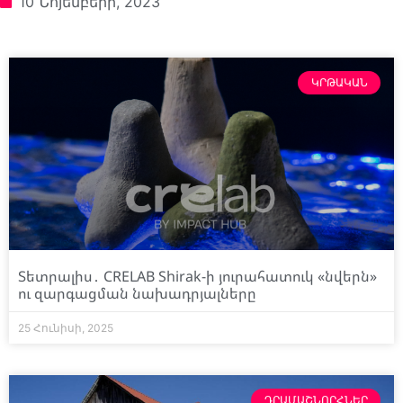
10 Նոյեմբերի, 2023
ԿՐԹԱԿԱՆ
Տետրալիս․ CRELAB Shirak-ի յուրահատուկ «նվերն»
ու զարգացման նախադրյալները
25 Հունիսի, 2025
ԴՐԱՄԱՇՆՈՐՀՆԵՐ