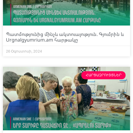
Պատմությունից մինչև ակտուալություն. Գյումրին և
Urgnalgyumrium.am հարթակը
26 Օգոստոսի, 2024
ՀԱՐՑԱԶՐՈՒՅՑՆԵՐ