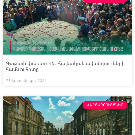
Գաթայի փառատոն․ հայկական ավանդույթների
համն ու հոտը
7 Սեպտեմբերի, 2024
ՀԱՐՑԱԶՐՈՒՅՑՆԵՐ