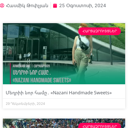
Հասմիկ Թոփչյան
25 Օգոստոսի, 2024
ՀԱՐՑԱԶՐՈՒՅՑՆԵՐ
Մեղրիի նոր համը․ «Nazani Handmade Sweets»
29 Դեկտեմբերի, 2024
ՀԱՐՑԱԶՐՈՒՅՑՆԵՐ