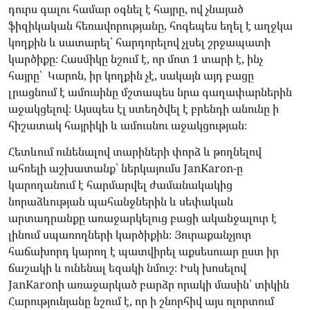
դուրս գալու համար օգնել է հայրը, ով չնայած
ֆիզիկական հեռավորությանը, հոգեպես եղել է աղջկա
կողքին և սատարել՝ հարդորելով չլսել շրջապատի
կարծիքը։ Հասմիկը նշում է, որ մոտ 1 տարի է, ինչ
հայրը՝ Կարոն, իր կողքին չէ, սակայն այդ բացը
լրացնում է ամուսինը մշտապես նրա գաղափարներին
աջակցելով։ Այսպես էլ ստեղծվել է բրենդի անունը ի
հիշատակ հայրիկի և ամուսնու աջակցության։
Հետևում ունենալով տարիների փորձ և թողնելով
ահռելի աշխատանք՝ ներկայումս JanKaron-ը
կարողանում է հարմարվել ժամանակակից
նորաձևության պահանջներին և սեփական
արտադրանքը առաջարկելուց բացի ականջալուր է
լինում սպառողների կարծիքին։ Յուրաքանչյուր
հաճախորդ կարող է պատվիրել աքսեսուար ըստ իր
ճաշակի և ունենալ եզակի նմուշ։ Իսկ խոսելով
JanKaronի առաջարկած բարձր որակի մասին՝ տիկին
Հարությունյանը նշում է, որ ի շնորհիվ այս ոլորտում