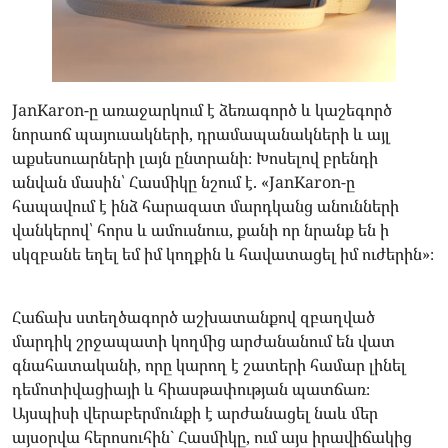
JanKaron-ը առաջարկում է ձեռագործ և կաշեգործ
նորաոճ պայուսակների, դրամապանակների և այլ
աքսեսուարների լայն ընտրանի։ Խոսելով բրենդի
անվան մասին՝ Հասմիկը նշում է. «JanKaron-ը
հապավում է ինձ հարազատ մարդկանց անունների
վանկերով՝ հորս և ամուսնուս, քանի որ նրանք են ի
սկզբանե եղել եմ իմ կողքին և հավատացել իմ ուժերին»։
Հաճախ ստեղծագործ աշխատանքով զբաղված
մարդիկ շրջապատի կողմից արժանանում են վատ
գնահատականի, որը կարող է շատերի համար լինել
դեմոտիվացիայի և հիասթափության պատճառ։
Այսպիսի վերաբերմունքի է արժանացել նաև մեր
այսօրվա հերոսուհին` Հասմիկը, ում այս իրավիճակից