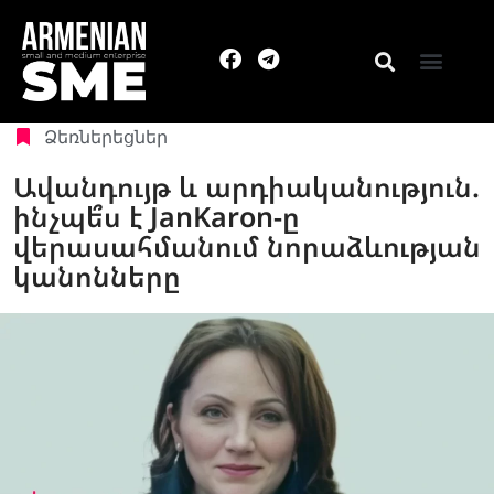
Ձեռներեցներ
Ավանդույթ և արդիականություն.
ինչպե՞ս է JanKaron-ը
վերասահմանում նորաձևության
կանոնները